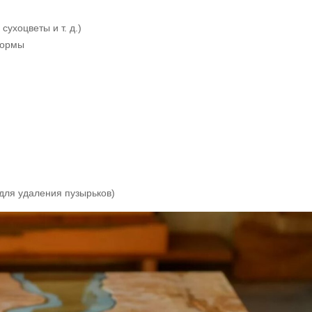
сухоцветы и т. д.)
формы
для удаления пузырьков)