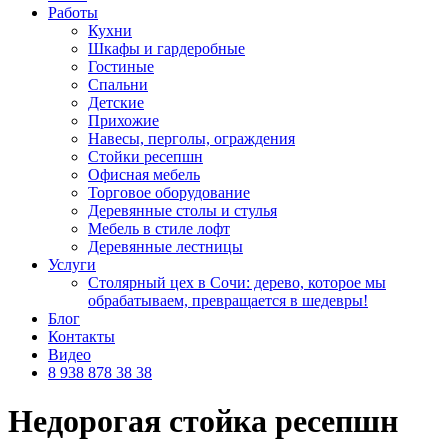
Работы
Кухни
Шкафы и гардеробные
Гостиные
Спальни
Детские
Прихожие
Навесы, перголы, ограждения
Стойки ресепшн
Офисная мебель
Торговое оборудование
Деревянные столы и стулья
Мебель в стиле лофт
Деревянные лестницы
Услуги
Столярный цех в Сочи: дерево, которое мы
обрабатываем, превращается в шедевры!
Блог
Контакты
Видео
8 938 878 38 38
Недорогая стойка ресепшн