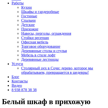
Работы
Кухни
Шкафы и гардеробные
Гостиные
Спальни
Детские
Прихожие
Навесы, перголы, ограждения
Стойки ресепшн
Офисная мебель
Торговое оборудование
Деревянные столы и стулья
Мебель в стиле лофт
Деревянные лестницы
Услуги
Столярный цех в Сочи: дерево, которое мы
обрабатываем, превращается в шедевры!
Блог
Контакты
Видео
8 938 878 38 38
Белый шкаф в прихожую